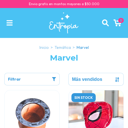
Envio gratis en montos mayores a $50.000
0
Inicio
>
Temática
>
Marvel
Marvel
Filtrar
SIN STOCK