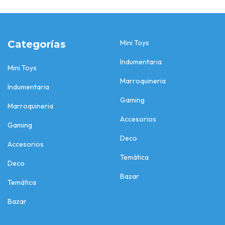
Categorías
Mini Toys
Indumentaria
Mini Toys
Marroquineria
Indumentaria
Gaming
Marroquineria
Accesorios
Gaming
Deco
Accesorios
Temática
Deco
Bazar
Temática
Bazar