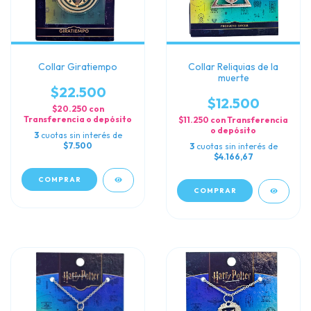
Collar Giratiempo
Collar Reliquias de la
muerte
$22.500
$12.500
$20.250
con
Transferencia o depósito
$11.250
con
Transferencia
o depósito
3
cuotas sin interés de
$7.500
3
cuotas sin interés de
$4.166,67