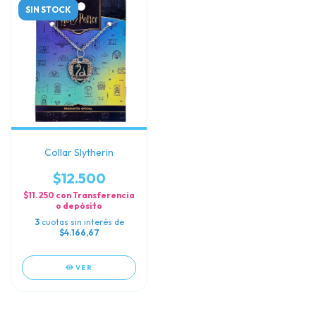
SIN STOCK
Collar Slytherin
$12.500
$11.250
con
Transferencia
o depósito
3
cuotas sin interés de
$4.166,67
VER