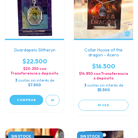
Guardapelo Slitheryn
Collar House of the
dragon - Acero
$22.500
$16.500
$20.250
con
Transferencia o depósito
$14.850
con
Transferencia
o depósito
3
cuotas sin interés de
$7.500
3
cuotas sin interés de
$5.500
VER
SIN STOCK
SIN STOCK