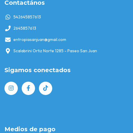
Contactános
542645857613
2645857613
entropiasanjuan@gmail.com
Scalabrini Ortiz Norte 1285 - Paseo San Juan
Sigamos conectados
Medios de pago