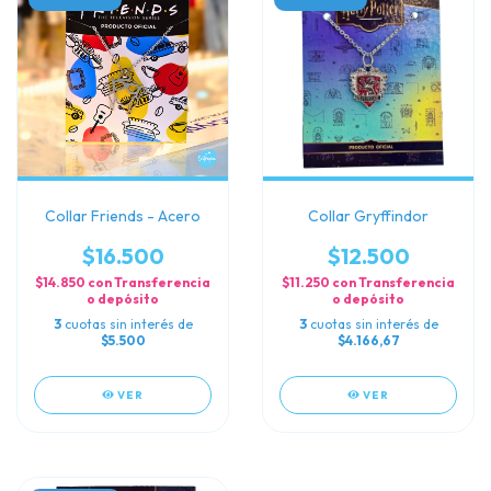
Collar Friends - Acero
Collar Gryffindor
$16.500
$12.500
$14.850
con
Transferencia
$11.250
con
Transferencia
o depósito
o depósito
3
cuotas sin interés de
3
cuotas sin interés de
$5.500
$4.166,67
VER
VER