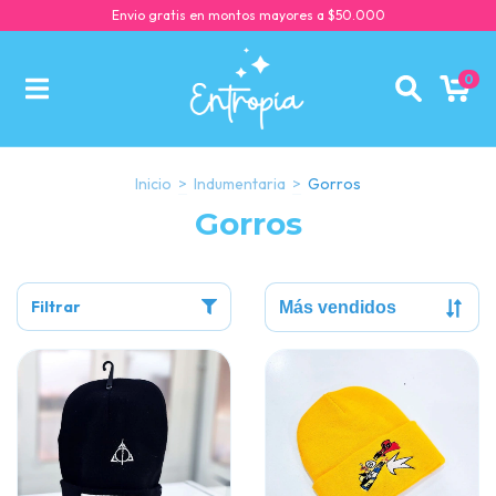
Envio gratis en montos mayores a $50.000
0
Inicio
>
Indumentaria
>
Gorros
Gorros
Filtrar