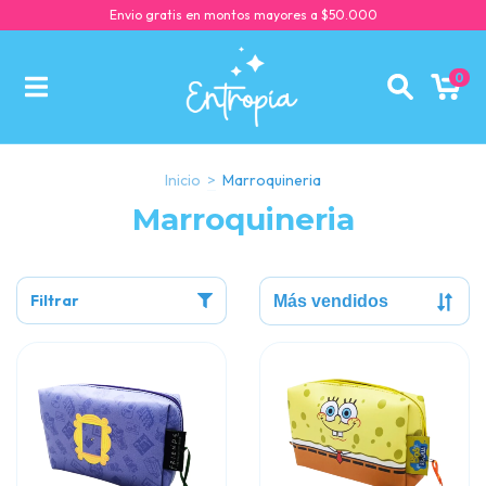
Envio gratis en montos mayores a $50.000
0
Inicio
>
Marroquineria
Marroquineria
Filtrar