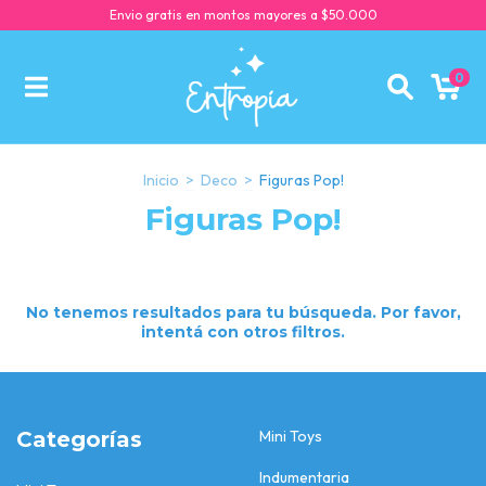
Envio gratis en montos mayores a $50.000
0
Inicio
>
Deco
>
Figuras Pop!
Figuras Pop!
No tenemos resultados para tu búsqueda. Por favor,
intentá con otros filtros.
Categorías
Mini Toys
Indumentaria