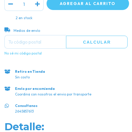
2
en stock
CAMBIAR CP
Entregas para el CP:
Medios de envío
CALCULAR
No sé mi código postal
Retiro en Tienda
Sin costo
Envío por encomienda
Coordina con nosotros el envio por transporte
Consultanos
2645857613
Detalle: