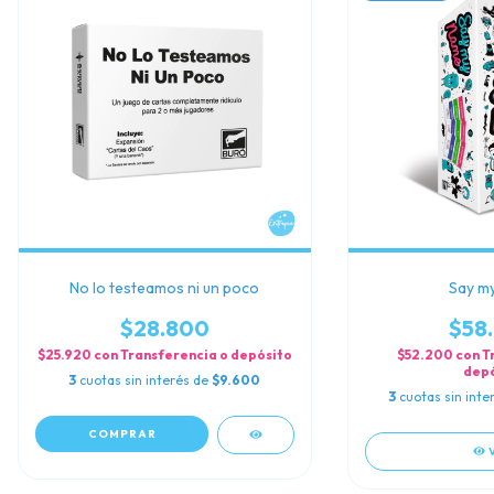
No lo testeamos ni un poco
Say m
$28.800
$58
$25.920
con
Transferencia o depósito
$52.200
con
T
depó
3
cuotas sin interés de
$9.600
3
cuotas sin int